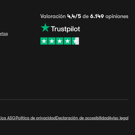
Valoración
4,4/5
de
6.149
opiniones
ertos
ítica ASG
Política de privacidad
Declaración de accesibilidad
Aviso legal