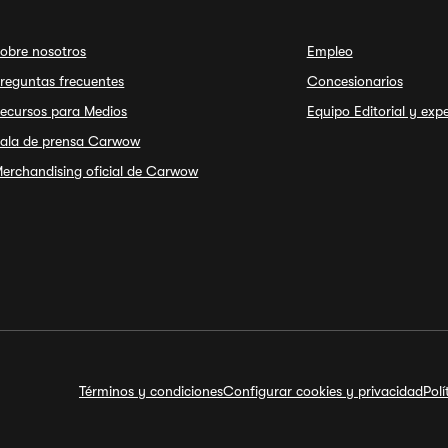
obre nosotros
Empleo
reguntas frecuentes
Concesionarios
ecursos para Medios
Equipo Editorial y exp
ala de prensa Carwow
erchandising oficial de Carwow
Términos y condiciones
Configurar cookies y privacidad
Pol