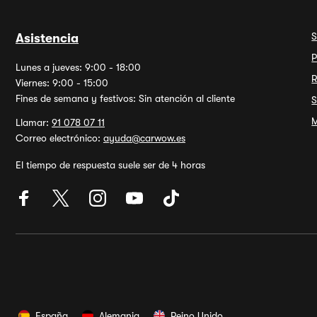
S
Asistencia
P
Lunes a jueves: 9:00 - 18:00
R
Viernes: 9:00 - 15:00
Fines de semana y festivos: Sin atención al cliente
S
M
Llamar:
91 078 07 11
Correo electrónico:
ayuda@carwow.es
El tiempo de respuesta suele ser de 4 horas
España
Alemania
Reino Unido