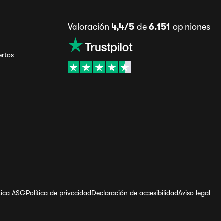
Valoración
4,4/5
de
6.151
opiniones
ertos
ítica ASG
Política de privacidad
Declaración de accesibilidad
Aviso legal