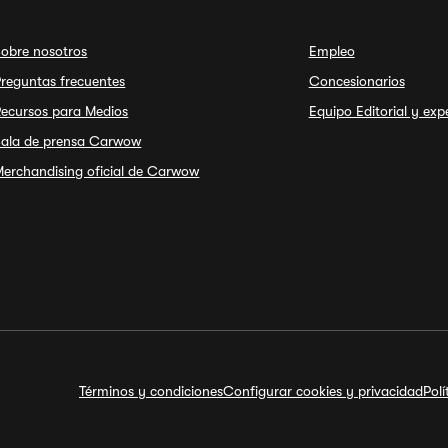
Sobre nosotros
Empleo
reguntas frecuentes
Concesionarios
Recursos para Medios
Equipo Editorial y exp
Sala de prensa Carwow
erchandising oficial de Carwow
Términos y condiciones
Configurar cookies y privacidad
Pol