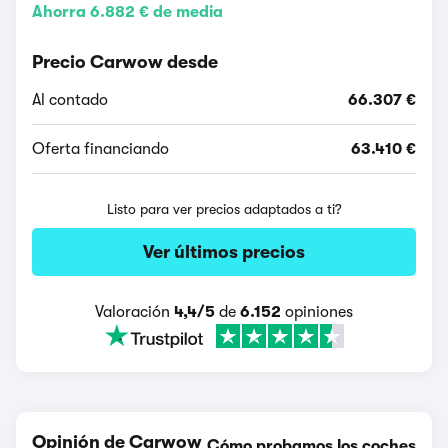
Ahorra 6.882 € de media
Precio Carwow desde
Al contado
66.307 €
Oferta financiando
63.410 €
Listo para ver precios adaptados a ti?
Ver últimos precios
Valoración
4,4/5
de
6.152
opiniones
Opinión de Carwow
Cómo probamos los coches