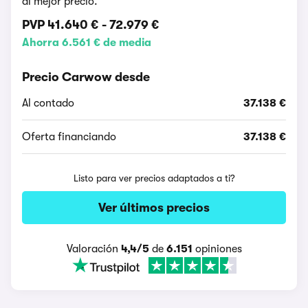
al mejor precio.
PVP
41.640 €
-
72.979 €
Ahorra 6.561 € de media
Precio Carwow desde
Al contado
37.138 €
Oferta financiando
37.138 €
Listo para ver precios adaptados a ti?
Ver últimos precios
Valoración
4,4/5
de
6.151
opiniones