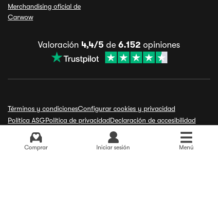
Merchandising oficial de
Carwow
Valoración
4,4/5
de
6.152
opiniones
Términos y condiciones
Configurar cookies y privacidad
Política ASG
Política de privacidad
Declaración de accesibilidad
Aviso legal
Comprar
Iniciar sesión
Menú
España
Alemania
Reino Unido