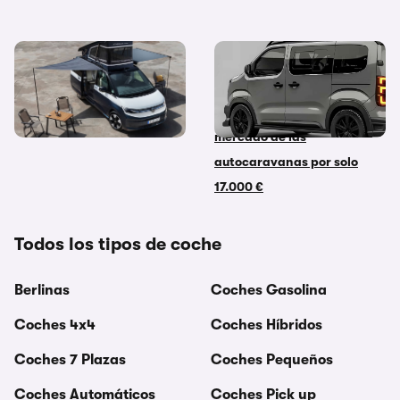
¿Comprar o alquilar una
La camper de Dacia que
camper? La guía definitiva
todo el mundo espera y que
para decidir la mejor opción
podría revolucionar el
mercado de las
autocaravanas por solo
17.000 €
Todos los tipos de coche
Berlinas
Coches Gasolina
Coches 4x4
Coches Híbridos
Coches 7 Plazas
Coches Pequeños
Coches Automáticos
Coches Pick up