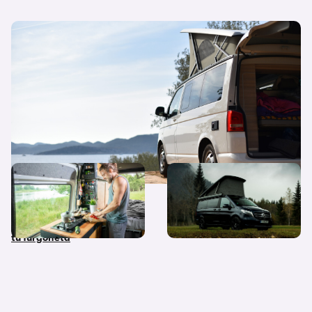
Las mejores furgonetas para camperizar en
2026
¿Libertad en 5.000 € o
Mejores furgonetas camper
15.000 €? La verdad sobre
cuánto cuesta camperizar
tu furgoneta