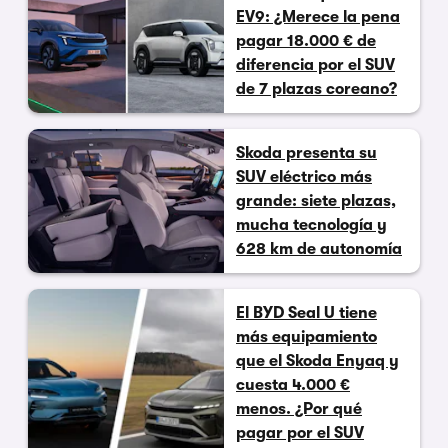
EV9: ¿Merece la pena
pagar 18.000 € de
diferencia por el SUV
de 7 plazas coreano?
Skoda presenta su
SUV eléctrico más
grande: siete plazas,
mucha tecnología y
628 km de autonomía
El BYD Seal U tiene
más equipamiento
que el Skoda Enyaq y
cuesta 4.000 €
menos. ¿Por qué
pagar por el SUV