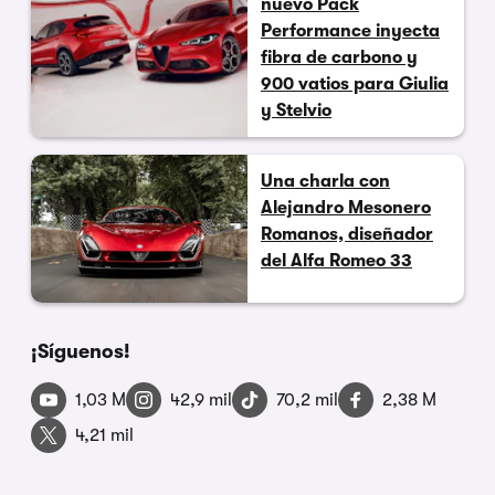
nuevo Pack
Performance inyecta
fibra de carbono y
900 vatios para Giulia
y Stelvio
Una charla con
Alejandro Mesonero
Romanos, diseñador
del Alfa Romeo 33
¡Síguenos!
1,03 M
42,9 mil
70,2 mil
2,38 M
4,21 mil