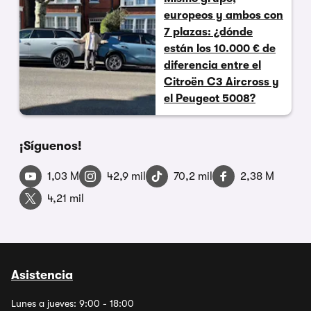
europeos y ambos con
7 plazas: ¿dónde
están los 10.000 € de
diferencia entre el
Citroën C3 Aircross y
el Peugeot 5008?
¡Síguenos!
1,03 M
42,9 mil
70,2 mil
2,38 M
4,21 mil
Asistencia
Lunes a jueves: 9:00 - 18:00