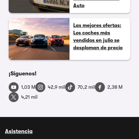
Auto
Las mejores ofertas:
Los coches más
vendidos en julio se
desploman de precio
¡Síguenos!
1,03 M
42,9 mil
70,2 mil
2,38 M
4,21 mil
Asistencia