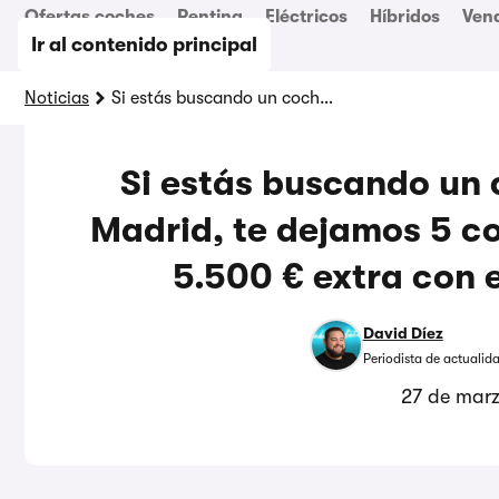
Ofertas coches
Renting
Eléctricos
Híbridos
Ven
Ir al contenido principal
Noticias
Si estás buscando un coche ECO o CERO en Madrid, te dejamos 5 con los que ahorrar hasta 5.500 € extra con el Plan Cambia 360
Si estás buscando un
Madrid, te dejamos 5 co
5.500 € extra con 
David Díez
Periodista de actualid
27 de mar