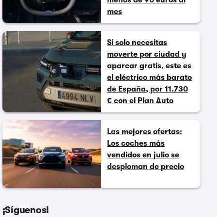
menos de 90 euros al
mes
Si solo necesitas
moverte por ciudad y
aparcar gratis, este es
el eléctrico más barato
de España, por 11.730
€ con el Plan Auto
Las mejores ofertas:
Los coches más
vendidos en julio se
desploman de precio
¡Síguenos!