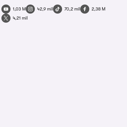
1,03 M
42,9 mil
70,2 mil
2,38 M
4,21 mil