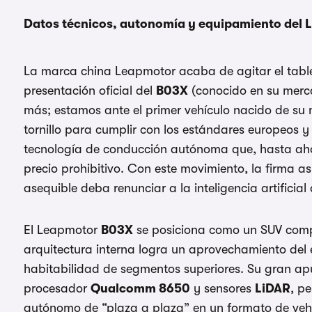
Datos técnicos, autonomía y equipamiento del L
La marca china Leapmotor acaba de agitar el table
presentación oficial del
B03X
(conocido en su mer
más; estamos ante el primer vehículo nacido de su
tornillo para cumplir con los estándares europeos y
tecnología de conducción autónoma que, hasta ah
precio prohibitivo. Con este movimiento, la firma a
asequible deba renunciar a la inteligencia artificia
El Leapmotor
B03X
se posiciona como un SUV com
arquitectura interna logra un aprovechamiento del
habitabilidad de segmentos superiores. Su gran apu
procesador
Qualcomm 8650
y sensores
LiDAR
, p
autónomo de “plaza a plaza” en un formato de vehí