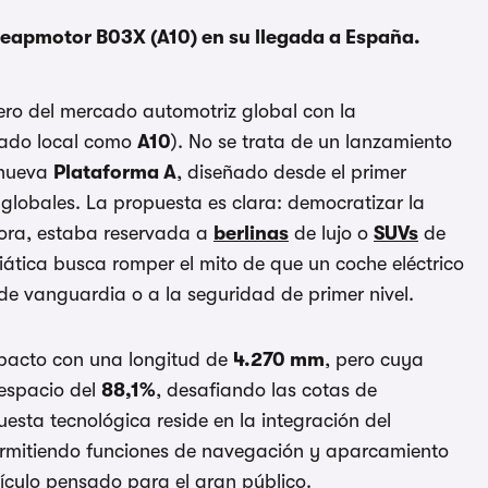
eapmotor B03X (A10) en su llegada a España.
ro del mercado automotriz global con la
cado local como
A10
). No se trata de un lanzamiento
 nueva
Plataforma A
, diseñado desde el primer
 globales. La propuesta es clara: democratizar la
ora, estaba reservada a
berlinas
de lujo o
SUVs
de
siática busca romper el mito de que un coche eléctrico
l de vanguardia o a la seguridad de primer nivel.
pacto con una longitud de
4.270 mm
, pero cuya
 espacio del
88,1%
, desafiando las cotas de
esta tecnológica reside en la integración del
ermitiendo funciones de navegación y aparcamiento
culo pensado para el gran público.