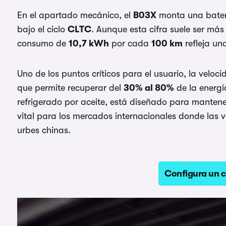
En el apartado mecánico, el
B03X
monta una bate
bajo el ciclo
CLTC
. Aunque esta cifra suele ser má
consumo de
10,7 kWh
por cada
100 km
refleja un
Uno de los puntos críticos para el usuario, la velo
que permite recuperar del
30% al 80%
de la energ
refrigerado por aceite, está diseñado para manten
vital para los mercados internacionales donde las v
urbes chinas.
Configura un 