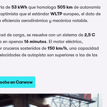
ría de
53 kWh
que homologa
505 km
de autonomía
s optimista que el estándar
WLTP
europeo, el dato de
a eficiencia aerodinámica y mecánica notable.
cidad de carga, se resuelve con un sistema de
2,5 C
ía en apenas
16 minutos
. El motor eléctrico,
er cruceros sostenidos de
150 km/h
, una capacidad
elocidades de autopista son superiores a las de las
coche en Carwow