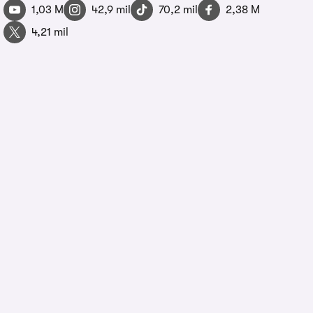
1,03 M
42,9 mil
70,2 mil
2,38 M
4,21 mil