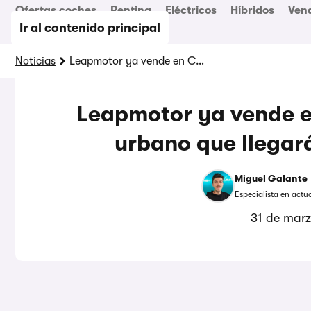
Ofertas coches
Renting
Eléctricos
Híbridos
Ven
Ir al contenido principal
Noticias
Leapmotor ya vende en China su nuevo SUV urbano que llegará en julio a España
Leapmotor ya vende e
urbano que llegará
Miguel Galante
Especialista en actu
31 de mar