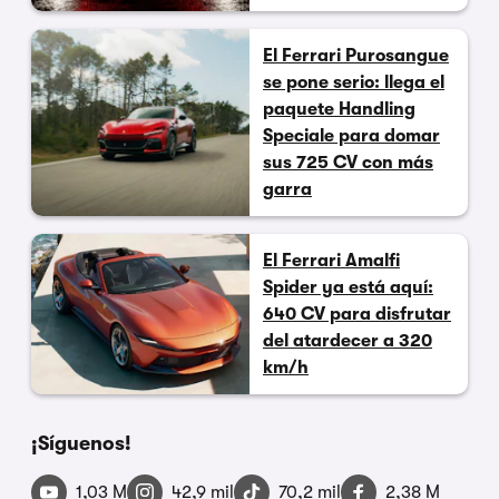
El Ferrari Purosangue
se pone serio: llega el
paquete Handling
Speciale para domar
sus 725 CV con más
garra
El Ferrari Amalfi
Spider ya está aquí:
640 CV para disfrutar
del atardecer a 320
km/h
¡Síguenos!
1,03 M
42,9 mil
70,2 mil
2,38 M