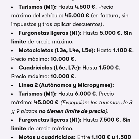
Turismos (M1):
Hasta
4.500 €
. Precio
máximo del vehículo:
45.000 €
(en factura, sin
impuestos y tras aplicar descuentos).
Furgonetas ligeras (N1):
Hasta
5.000 €
.
Sin
límite
de precio máximo.
Motocicletas (L3e, L4e, L5e):
Hasta
1.100 €
.
Precio máximo:
10.000 €
.
Cuadriciclos (L6e, L7e):
Hasta
1.500 €
.
Precio máximo:
10.000 €
.
Línea 2 (Autónomos y Micropymes):
Turismos (M1):
Hasta
6.000 €
. Precio
máximo:
45.000 €
(Excepción: los turismos de 8
y 9 plazas
no tienen límite de precio
)
.
Furgonetas ligeras (N1):
Hasta
7.500 €
.
Sin
límite
de precio máximo.
Motos y cuadriciclos:
Entre
1.100 € y 1.500