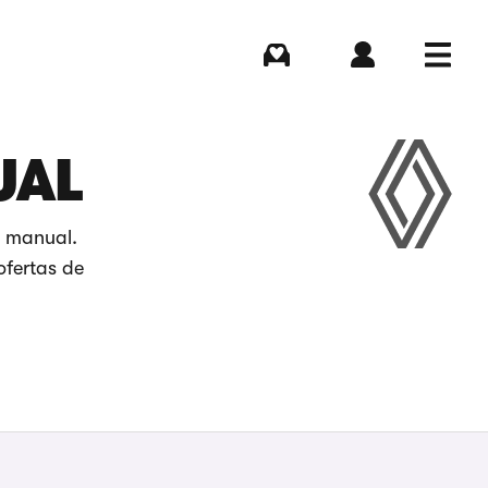
Comprar
Iniciar sesión
Menú
UAL
n manual.
ofertas de