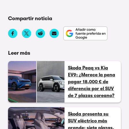
Compartir noticia
Leer más
Skoda Peaq vs Kia
EV9: ¿Merece la pena
pagar 18.000 € de
diferencia por el SUV
de 7 plazas coreano?
Skoda presenta su
SUV eléctrico más
grande: siete plazas,