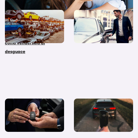
¿Cambias de coche y te
Ocho trucos de experto
deshaces del viejo? Te
para revalorizar tu coche
explicamos paso a paso
antes de venderlo
como vendérselo al
desguace
¿Se puede vender un coche
7 razones de peso para
financiado? Te explicamos
vender tu coche ¿Cuál es la
cómo
tuya?