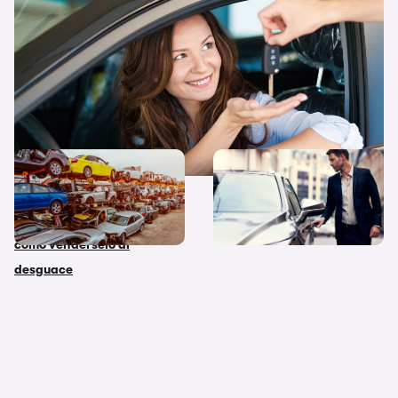
coche: guía completa 2026
¿Cambias de coche y te
Ocho trucos de experto
deshaces del viejo? Te
para revalorizar tu coche
explicamos paso a paso
antes de venderlo
como vendérselo al
desguace