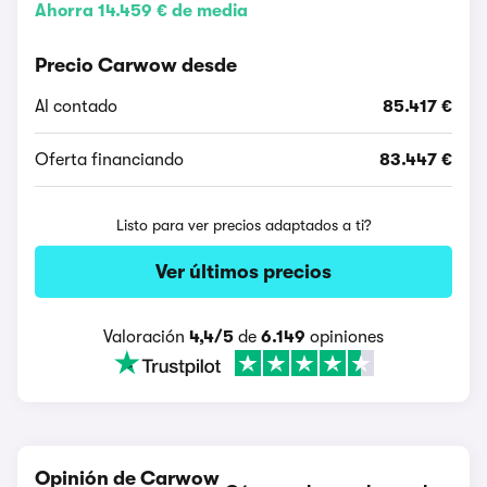
Ahorra 14.459 € de media
Precio Carwow desde
Al contado
85.417 €
Oferta financiando
83.447 €
Listo para ver precios adaptados a ti?
Ver últimos precios
Valoración
4,4/5
de
6.149
opiniones
Opinión de Carwow