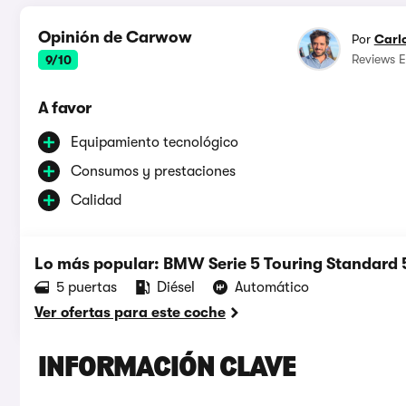
Opinión de Carwow
Por
Carl
Reviews E
9/10
A favor
Equipamiento tecnológico
Consumos y prestaciones
Calidad
Lo más popular: BMW Serie 5 Touring Standard 
5 puertas
Diésel
Automático
Ver ofertas para este coche
INFORMACIÓN CLAVE