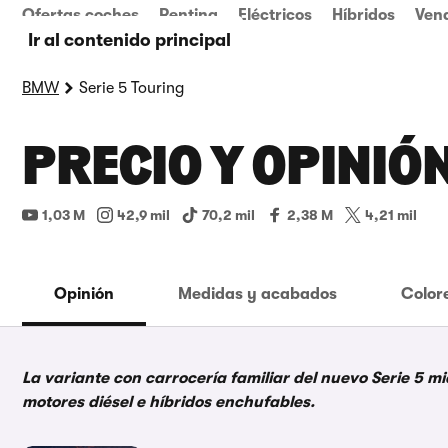
Ofertas coches
Renting
Eléctricos
Híbridos
Ven
Ir al contenido principal
BMW
Serie 5 Touring
PRECIO Y OPINIÓ
1,03 M
42,9 mil
70,2 mil
2,38 M
4,21 mil
Opinión
Medidas y acabados
Color
La variante con carrocería familiar del nuevo Serie 5 m
motores diésel e híbridos enchufables.