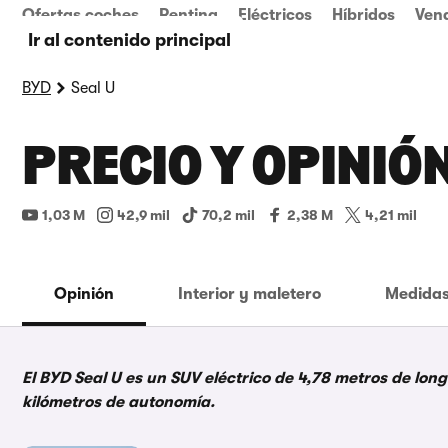
Ofertas coches
Renting
Eléctricos
Híbridos
Ven
Ir al contenido principal
BYD
Seal U
PRECIO Y OPINIÓN
1,03 M
42,9 mil
70,2 mil
2,38 M
4,21 mil
Opinión
Interior y maletero
Medidas
El BYD Seal U es un SUV eléctrico de 4,78 metros de lon
kilómetros de autonomía.