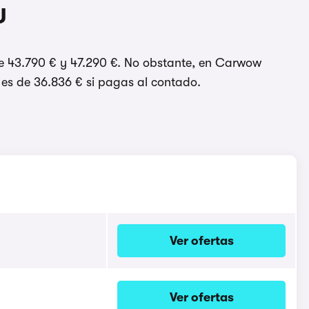
U
tre 43.790 € y 47.290 €. No obstante, en Carwow
 es de 36.836 € si pagas al contado.
Ver ofertas
Ver ofertas