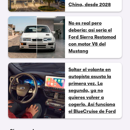
China, desde 2028
No es real pero
debería: así sería el
Ford Sierra Restomod
con motor V8 del
Mustang
Soltar el volante en
autopista asusta la
primera vez. La
segunda, ya no
quieres volver a
cogerlo. Así funciona
el BlueCruise de Ford