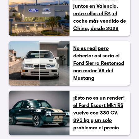
juntos en Valencia,
entre ellos el E2, el
coche más vendido de
China, desde 2028
No es real pero
debería: así sería el
Ford Sierra Restomod
con motor V8 del
Mustang
¡Esto no es un render!
el Ford Escort Mk1 RS
vuelve con 330 CV,
895 kg y un solo
problema: el precio