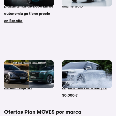
plazas y más de 1.000 km de
segmento D
autonomía ya tiene precio
en España
JAECOO 5 vs OMODA 5:
Ojo a este SUV premium
coches similares, mismo
chino: combina
fabricante, pero… ¿Cuál
equipamiento premium y
debes comprar?
capacidades off-road por
30.000 €
Ofertas Plan MOVES por marca