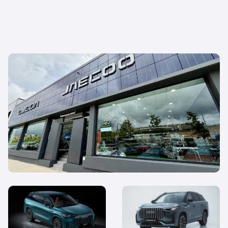
Así se vivió la SHS Fever en Autovivo de
Sant Boi donde Omoda y Jaecoo
celebraron 50.000 clientes en España y
anunciaron un nuevo modelo
El JAECOO más grande de
JAECOO 8 SHS: El SUV
la gama con 428 CV,
híbrido enchufable que
etiqueta CERO, hasta 7
viene a conquistar el