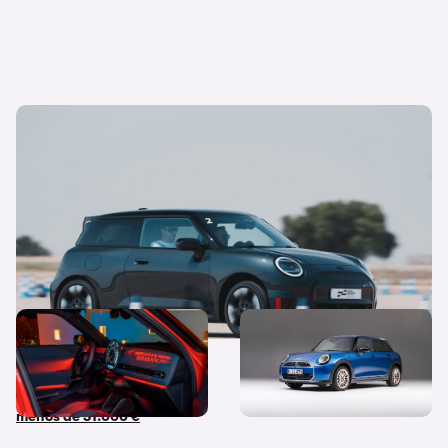
MINI John Cooper Works: ¿realmente el
eléctrico hará que olvides al de gasolina?
Este SUV combina un diseño
Así es el nuevo MINI Cooper
icónico, autonomía y
de 5 Puertas: Precio,
diversión al volante por
lanzamiento y medidas
menos de 31.000 €