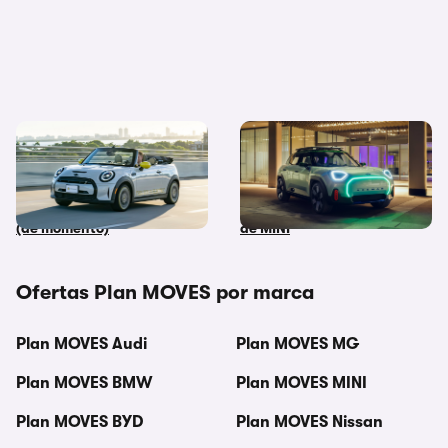
Existe un MINI Cooper
MINI Concept Aceman: el
eléctrico y descapotable,
primer prototipo de la
pero no podrás comprarlo
nueva gama 100% eléctrica
(de momento)
de MINI
Ofertas Plan MOVES por marca
Plan MOVES Audi
Plan MOVES MG
Plan MOVES BMW
Plan MOVES MINI
Plan MOVES BYD
Plan MOVES Nissan