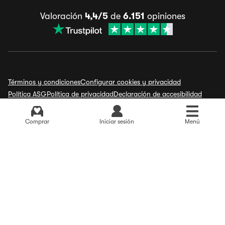
Valoración
4,4/5
de
6.151
opiniones
Términos y condiciones
Configurar cookies y privacidad
Política ASG
Política de privacidad
Declaración de accesibilidad
Aviso legal
Comprar
Iniciar sesión
Menú
España
Alemania
Reino Unido