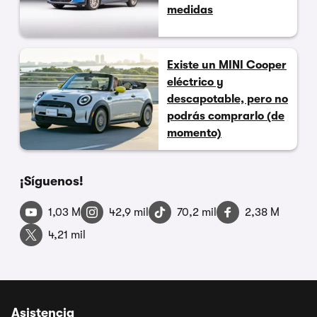
medidas
Existe un MINI Cooper
eléctrico y
descapotable, pero no
podrás comprarlo (de
momento)
¡Síguenos!
1,03 M
42,9 mil
70,2 mil
2,38 M
4,21 mil
Asistencia