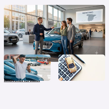
Flexibilidad o propiedad: ¿Por qué el
renting triunfa cada vez más en España?
¿Qué diferencias hay entre
Quiero un coche nuevo… ¿lo
coche nuevo, coche de
pago al contado o financio
stock y coche de Km 0?
su compra?
Resolvemos tus dudas