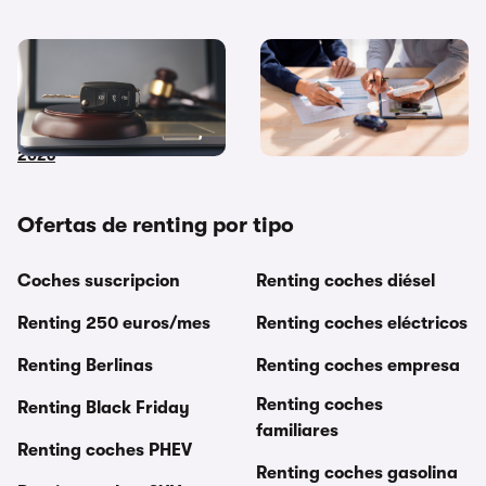
Coches de subasta pública:
Diferencias entre
dónde y cómo comprar
financiación y renting ¿Cuál
coches embargados en
me interesa más?
2026
Ofertas de renting por tipo
Coches suscripcion
Renting coches diésel
Renting 250 euros/mes
Renting coches eléctricos
Renting Berlinas
Renting coches empresa
Renting coches
Renting Black Friday
familiares
Renting coches PHEV
Renting coches gasolina