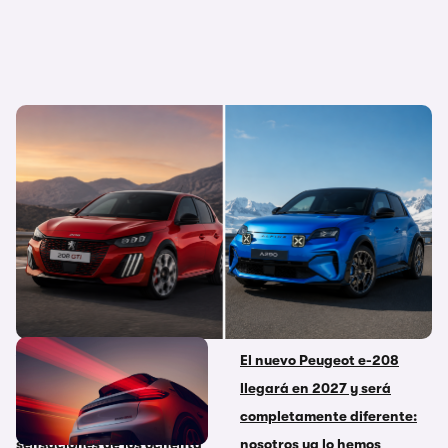
El GTi ha vuelto y es eléctrico: ¿puede el
Peugeot 208 destronar al Alpine A290? Los
ponemos cara a cara
Ya hay imágenes y precios
El nuevo Peugeot e-208
del Peugeot E-208 GTi: 281
llegará en 2027 y será
CV que buscan resucitar las
completamente diferente:
sensaciones de los ochenta
nosotros ya lo hemos