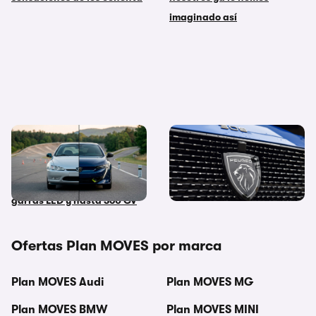
imaginado así
¡Vuelve el “Ferrari de los
Peugeot jubila el Puretech:
pobres”! Resucitamos el
así es el nuevo motor Turbo
Peugeot 406 Coupé con
100 para los 208 y 2008
garras LED y hasta 360 CV
Ofertas Plan MOVES por marca
Plan MOVES Audi
Plan MOVES MG
Plan MOVES BMW
Plan MOVES MINI