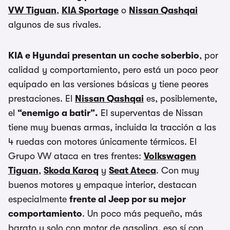
VW Tiguan
,
KIA Sportage
o
Nissan Qashqai
algunos de sus rivales.
KIA e Hyundai presentan un coche soberbio
, por
calidad y comportamiento, pero está un poco peor
equipado en las versiones básicas y tiene peores
prestaciones. El
Nissan Qashqai
es, posiblemente,
el
“enemigo a batir”.
El superventas de Nissan
tiene muy buenas armas, incluida la tracción a las
4 ruedas con motores únicamente térmicos. El
Grupo VW ataca en tres frentes:
Volkswagen
Tiguan
,
Skoda Karoq
y
Seat Ateca
. Con muy
buenos motores y empaque interior, destacan
especialmente
frente al Jeep por su mejor
comportamiento
. Un poco más pequeño, más
barato y solo con motor de gasolina, eso sí con