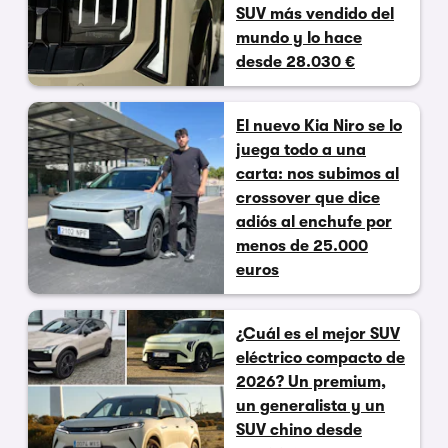
SUV más vendido del
mundo y lo hace
desde 28.030 €
El nuevo Kia Niro se lo
juega todo a una
carta: nos subimos al
crossover que dice
adiós al enchufe por
menos de 25.000
euros
¿Cuál es el mejor SUV
eléctrico compacto de
2026? Un premium,
un generalista y un
SUV chino desde