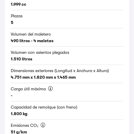
1.999 cc
Plazas
5
Volumen del maletero
490 litros - 4 maletas
Volumen con asientos plegados
1.510 litros
Dimensiones exteriores (Longitud x Anchura x Altura)
4.751 mm x 1.820 mm x 1.465 mm
Carga útil máxima
-
Capacidad de remolque (con freno)
1.800 kg
Emisiones CO₂
51 g/km