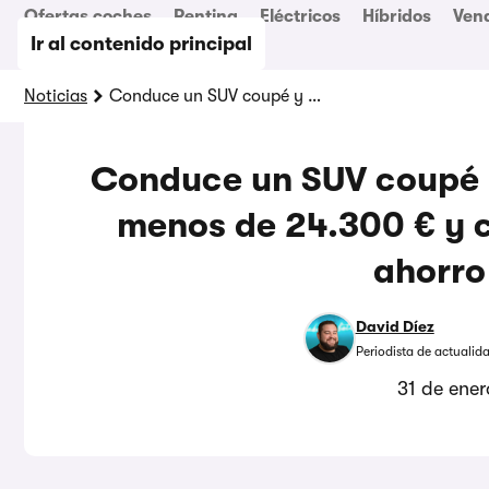
Ofertas coches
Renting
Eléctricos
Híbridos
Ven
Ir al contenido principal
Noticias
Conduce un SUV coupé y con etiqueta ECO por menos de 24.300 € y con más de 6.000 € de ahorro medio
Conduce un SUV coupé 
menos de 24.300 € y 
ahorro
David Díez
Periodista de actualid
31 de ene