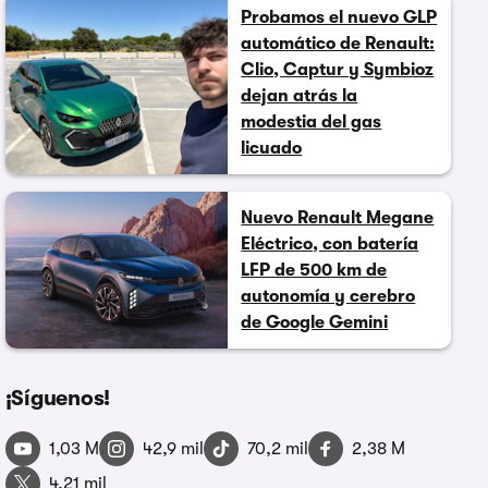
Probamos el nuevo GLP
automático de Renault:
Clio, Captur y Symbioz
dejan atrás la
modestia del gas
licuado
Nuevo Renault Megane
Eléctrico, con batería
LFP de 500 km de
autonomía y cerebro
de Google Gemini
¡Síguenos!
1,03 M
42,9 mil
70,2 mil
2,38 M
4,21 mil