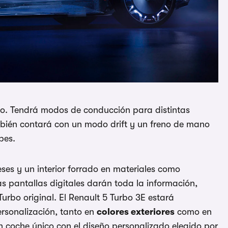
do. Tendrá modos de conducción para distintas
ambién contará con un modo drift y un freno de mano
pes.
eses y un interior forrado en materiales como
s pantallas digitales darán toda la información,
urbo original. El Renault 5 Turbo 3E estará
rsonalización, tanto en
colores exteriores
como en
un coche único con el diseño personalizado elegido por