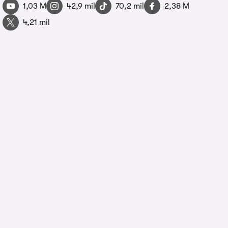
1,03 M
42,9 mil
70,2 mil
2,38 M
4,21 mil