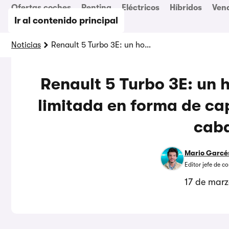
Ofertas coches
Renting
Eléctricos
Híbridos
Ven
Ir al contenido principal
Noticias
Renault 5 Turbo 3E: un homenaje de producción limitada en forma de capricho eléctrico con 540 caballos
Renault 5 Turbo 3E: un
limitada en forma de ca
caba
Mario Garcé
Editor jefe de 
17 de mar