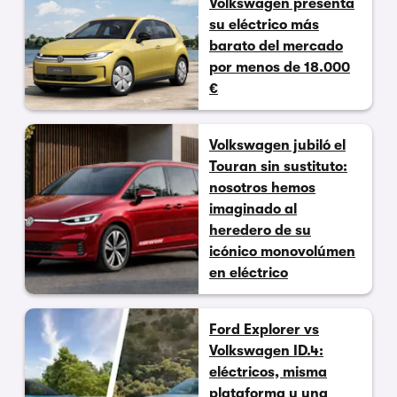
Volkswagen presenta
su eléctrico más
barato del mercado
por menos de 18.000
€
Volkswagen jubiló el
Touran sin sustituto:
nosotros hemos
imaginado al
heredero de su
icónico monovolúmen
en eléctrico
Ford Explorer vs
Volkswagen ID.4:
eléctricos, misma
plataforma y una