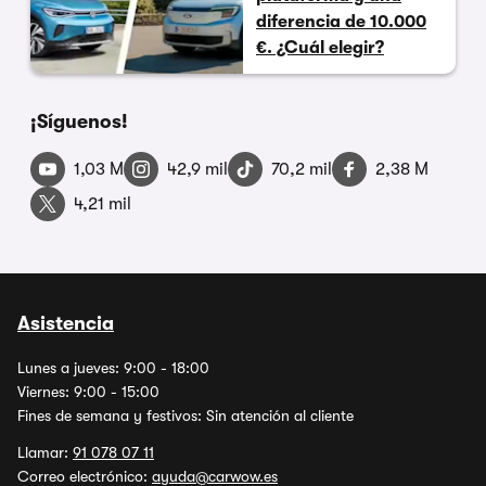
diferencia de 10.000
€. ¿Cuál elegir?
¡Síguenos!
1,03 M
42,9 mil
70,2 mil
2,38 M
4,21 mil
Asistencia
Lunes a jueves: 9:00 - 18:00
Viernes: 9:00 - 15:00
Fines de semana y festivos: Sin atención al cliente
Llamar:
91 078 07 11
Correo electrónico:
ayuda@carwow.es