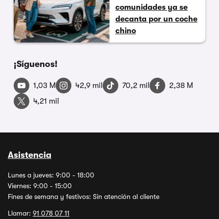
comunidades ya se
decanta por un coche
chino
¡Síguenos!
1,03 M
42,9 mil
70,2 mil
2,38 M
4,21 mil
Asistencia
Lunes a jueves: 9:00 - 18:00
Viernes: 9:00 - 15:00
Fines de semana y festivos: Sin atención al cliente
Llamar:
91 078 07 11