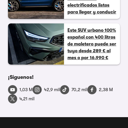
electrificados listos
para llegar y conducir
Este SUV urbano 100%
español con 400 litros
de maletero puede ser
tuyo desde 289 € al
mes o por 16.990 €
¡Síguenos!
1,03 M
42,9 mil
70,2 mil
2,38 M
4,21 mil