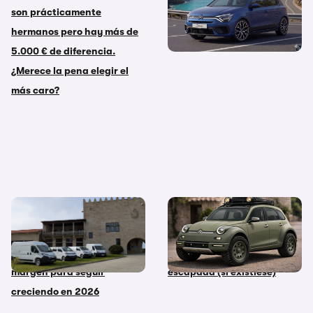
son prácticamente
regreso del “matagigantes”
hermanos pero hay más de
en formato eléctrico
5.000 € de diferencia.
¿Merece la pena elegir el
más caro?
Stellantis Pro One domina el
Citroën 2CV Electric
mercado de vehículos
Sahara: el clásico eléctrico
comerciales en España y ve
con el que te irías de
margen para seguir
escapada (si existiese)
creciendo en 2026