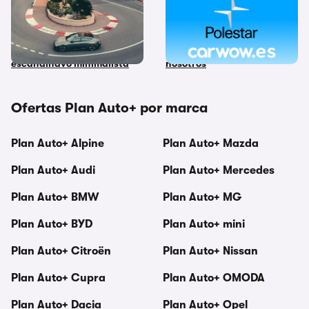
El Polestar 5 ya está aquí:
carwow da la bienvenida a
670 km de autonomía y 884
Polestar: configura y
CV combinados con el lujo
compra sus modelos con
escandinavo minimalista
nosotros
Ofertas Plan Auto+ por marca
Plan Auto+ Alpine
Plan Auto+ Mazda
Plan Auto+ Audi
Plan Auto+ Mercedes
Plan Auto+ BMW
Plan Auto+ MG
Plan Auto+ BYD
Plan Auto+ mini
Plan Auto+ Citroën
Plan Auto+ Nissan
Plan Auto+ Cupra
Plan Auto+ OMODA
Plan Auto+ Dacia
Plan Auto+ Opel