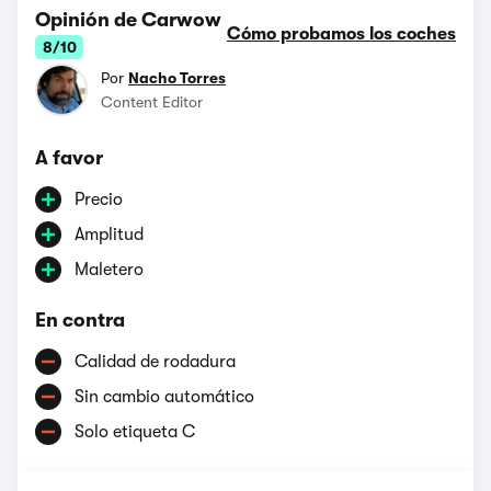
Opinión de Carwow
Cómo probamos los coches
8/10
Por
Nacho Torres
Content Editor
A favor
Precio
Amplitud
Maletero
En contra
Calidad de rodadura
Sin cambio automático
Solo etiqueta C