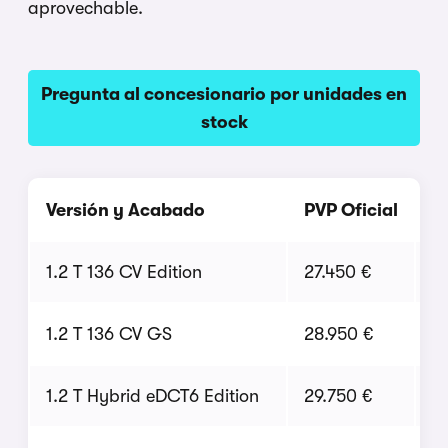
aprovechable.
Pregunta al concesionario por unidades en
stock
Versión y Acabado
PVP Oficial
P
1.2 T 136 CV Edition
27.450 €
2
1.2 T 136 CV GS
28.950 €
2
1.2 T Hybrid eDCT6 Edition
29.750 €
2