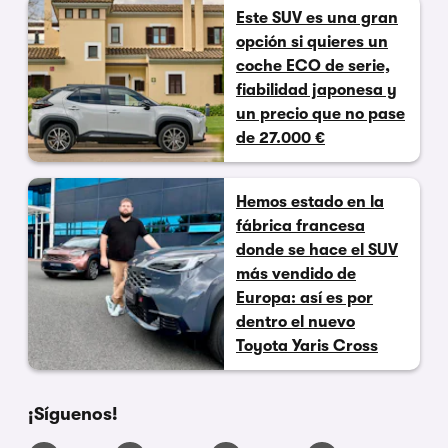
Este SUV es una gran
opción si quieres un
coche ECO de serie,
fiabilidad japonesa y
un precio que no pase
de 27.000 €
Hemos estado en la
fábrica francesa
donde se hace el SUV
más vendido de
Europa: así es por
dentro el nuevo
Toyota Yaris Cross
¡Síguenos!