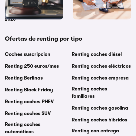
dónde y cómo comprar
financiación y renting ¿Cuál
coches embargados en
me interesa más?
2026
Ofertas de renting por tipo
Coches suscripcion
Renting coches diésel
Renting 250 euros/mes
Renting coches eléctricos
Renting Berlinas
Renting coches empresa
Renting coches
Renting Black Friday
familiares
Renting coches PHEV
Renting coches gasolina
Renting coches SUV
Renting coches híbridos
Renting coches
Renting con entrega
automáticos