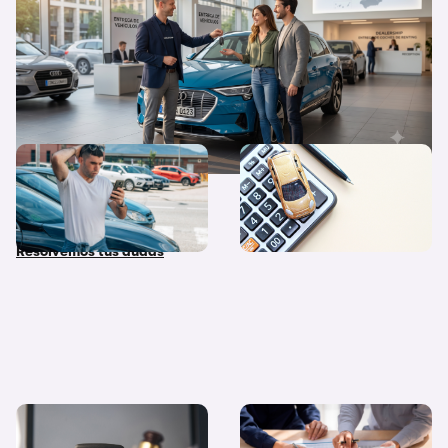
¿Qué diferencias hay entre
Quiero un coche nuevo… ¿lo
coche nuevo, coche de
pago al contado o financio
stock y coche de Km 0?
su compra?
Resolvemos tus dudas
Coches de subasta pública:
Diferencias entre