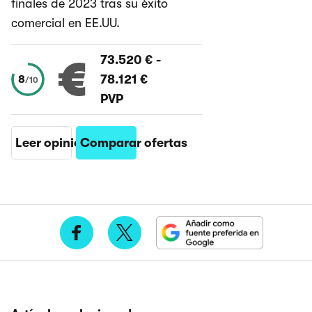
finales de 2023 tras su éxito
comercial en EE.UU.
73.520 €
-
78.121 €
8
/
10
PVP
Leer opinión
Comparar ofertas