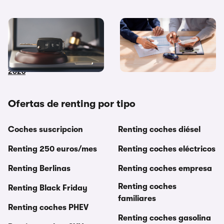
Coches de subasta pública:
Diferencias entre
dónde y cómo comprar
financiación y renting ¿Cuál
coches embargados en
me interesa más?
2026
Ofertas de renting por tipo
Coches suscripcion
Renting coches diésel
Renting 250 euros/mes
Renting coches eléctricos
Renting Berlinas
Renting coches empresa
Renting coches
Renting Black Friday
familiares
Renting coches PHEV
Renting coches gasolina