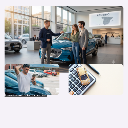
Flexibilidad o propiedad: ¿Por qué el
renting triunfa cada vez más en España?
¿Qué diferencias hay entre
Quiero un coche nuevo… ¿lo
coche nuevo, coche de
pago al contado o financio
stock y coche de Km 0?
su compra?
Resolvemos tus dudas