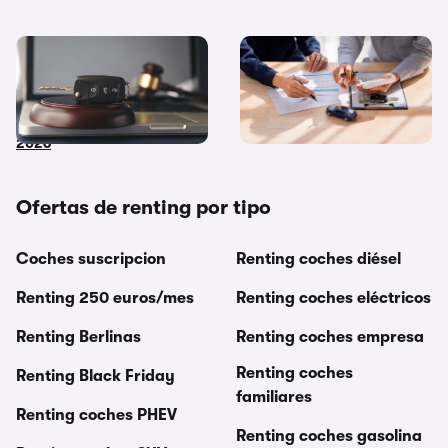
Coches de subasta pública:
Diferencias entre
dónde y cómo comprar
financiación y renting ¿Cuál
coches embargados en
me interesa más?
2026
Ofertas de renting por tipo
Coches suscripcion
Renting coches diésel
Renting 250 euros/mes
Renting coches eléctricos
Renting Berlinas
Renting coches empresa
Renting coches
Renting Black Friday
familiares
Renting coches PHEV
Renting coches gasolina