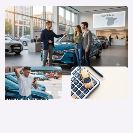
Flexibilidad o propiedad: ¿Por qué el
renting triunfa cada vez más en España?
¿Qué diferencias hay entre
Quiero un coche nuevo… ¿lo
coche nuevo, coche de
pago al contado o financio
stock y coche de Km 0?
su compra?
Resolvemos tus dudas