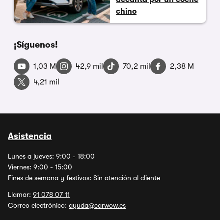
chino
¡Síguenos!
1,03 M
42,9 mil
70,2 mil
2,38 M
4,21 mil
Asistencia
Lunes a jueves: 9:00 - 18:00
Viernes: 9:00 - 15:00
Fines de semana y festivos: Sin atención al cliente
Llamar:
91 078 07 11
Correo electrónico:
ayuda@carwow.es