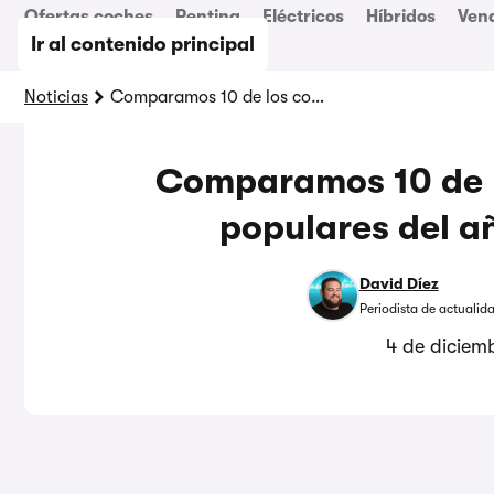
Ofertas coches
Renting
Eléctricos
Híbridos
Ven
Ir al contenido principal
Noticias
Comparamos 10 de los coches SUV más populares del año: ¿Cuál elegir?
Comparamos 10 de 
populares del añ
David Díez
Periodista de actualid
4 de diciem