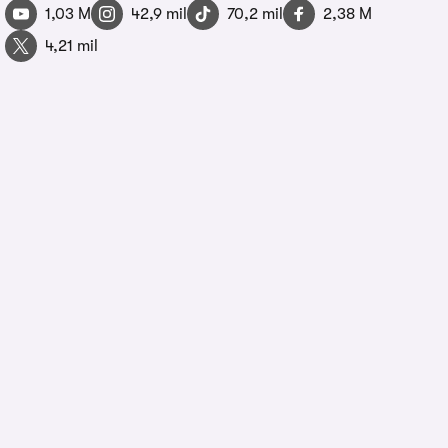
1,03 M
42,9 mil
70,2 mil
2,38 M
4,21 mil