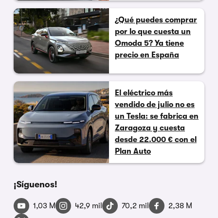
¿Qué puedes comprar
por lo que cuesta un
Omoda 5? Ya tiene
precio en España
El eléctrico más
vendido de julio no es
un Tesla: se fabrica en
Zaragoza y cuesta
desde 22.000 € con el
Plan Auto
¡Síguenos!
1,03 M
42,9 mil
70,2 mil
2,38 M