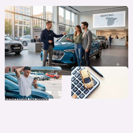
Flexibilidad o propiedad: ¿Por qué el
renting triunfa cada vez más en España?
¿Qué diferencias hay entre
Quiero un coche nuevo… ¿lo
coche nuevo, coche de
pago al contado o financio
stock y coche de Km 0?
su compra?
Resolvemos tus dudas