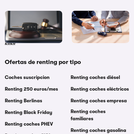
Coches de subasta pública:
Diferencias entre
dónde y cómo comprar
financiación y renting ¿Cuál
coches embargados en
me interesa más?
2026
Ofertas de renting por tipo
Coches suscripcion
Renting coches diésel
Renting 250 euros/mes
Renting coches eléctricos
Renting Berlinas
Renting coches empresa
Renting coches
Renting Black Friday
familiares
Renting coches PHEV
Renting coches gasolina