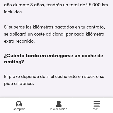
año durante 3 años, tendrás un total de 45.000 km
incluidos.
Si superas los kilómetros pactados en tu contrato,
se aplicará un coste adicional por cada kilómetro
extra recorrido.
¿Cuánto tarda en entregarse un coche de
renting?
El plazo depende de si el coche está en stock o se
pide a fábrica.
Los coches en stock o de entrega inmediata pueden
estar disponibles en pocos días o semanas. En
Comprar
Iniciar sesión
Menú
cambio, un coche configurado a medida puede